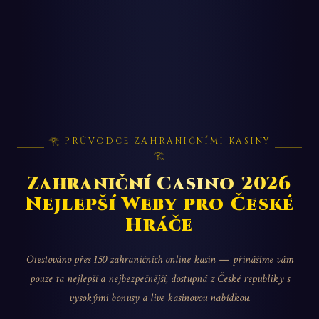
𓂀 PRŮVODCE ZAHRANIČNÍMI KASINY
𓂀
Zahraniční Casino 2026
Nejlepší Weby pro České
Hráče
Otestováno přes 150 zahraničních online kasin — přinášíme vám
pouze ta nejlepší a nejbezpečnější, dostupná z České republiky s
vysokými bonusy a live kasinovou nabídkou.